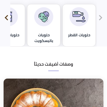
حلويات القطر
حلويات
حلويات العي
بالبسكويت
وصفات أضيفت حديثاً