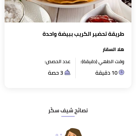
طريقة تحضير الكريب ببيضة واحدة
هلا السقار
وقت الطهي (دقيقة):
عدد الحصص:
10 دقيقة
3 حصة
نصائح شيف سكّر