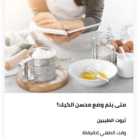
متى يتم وضع محسن الكيك؟
ثروت الطيبين
وقت الطهي (دقيقة):