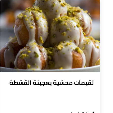
لقيمات محشية بعجينة القشطة