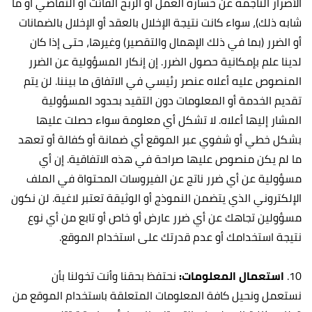
الأضرار الناجمة عن خسارة العمل أو الربح الفائت أو التقاضي أو ما
شابه ذلك)، سواء كانت نتيجة الإخلال بالعقد أو الإخلال بالضمانات
أو الضرر (بما في ذلك الإهمال والتقصير) وغيرها، حتى إذا كان
لدينا علم بإمكانية حصول الضرر. إن إنكار المسؤولية عن الضرر
المنصوص عليه أعلاه عنصر رئيسي في الاتفاق ما بيننا. لن يتم
تقديم الخدمة أو المعلومات دون التقيد بحدود المسؤولية
المشار إليها أعلاه. لا تشكل أي معلومة سواء حصلت عليها
بشكل خطي أو شفوي عبر الموقع أي ضمانة أو كفالة أو تعهد
ما لم يكن منصوص عليها صراحة في هذه الاتفاقية. إن أي
مسؤولية عن أي ضرر ناتج عن الفيروسات المحتواة في الملف
الإلكتروني الذي يتضمن النموذج أو الوثيقة تعتبر لاغية. لن نكون
مسؤولين تجاهك عن أي ضرر عارض أو خاص أو تابع من أي نوع
نتيجة استخدامك أو عدم قدرتك على استخدام الموقع.
10.
استعمال المعلومات:
نحتفظ بحقنا وأنت تخولنا بأن
نستعمل ونحيل كافة المعلومات المتعلقة باستخدام الموقع من