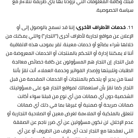
قبلك وكافة المعلومات التي تزودنا بها بأي طريقة تتلاءم مع
سياسة الخصوصية.
11.
خدمات الأطراف الأخرى:
إننا قد نسمح بالوصول إلى أو
الإعلان عن مواقع تجارية لأطراف أخرى ("التجار") والتي يمكنك من
خلالها شراء بضائع أو خدمات معينة. تقر بموجب هذه الاتفاقية
أننا لا يمكننا إدارة أو التحكم بالمنتجات أو الخدمات المعروضة من
قبل التجار. إن التجار هم المسؤولون عن كافة خصائص معالجة
الطلبات وتلبيتها وإصدار الفواتير وخدمة العملاء. أنت تقرّ بأننا
لسنا من يدير أو يتحكم بالمنتجات أو الخدمات المقدمة من قبل
التجار كما تقرّ بأن استعمالك لمواقع التجار هو على مسؤوليتك
الشخصية دون أي ضمانات من أي نوع من قبلنا سواء أكانت
ضمانات صريحة أو ضمنية أو غيرها بما في ذلك أي ضمانات
تتعلق بالملكية أو الملاءمة لغرض معين أو الصلاحية التجارية أو
عدم الإخلال. لن نكون مسؤولين عن أي ضرر ناجم عن الصفقة
التي تعقدها مع التجار تحت أي ظرف من الظروف أو عن أي