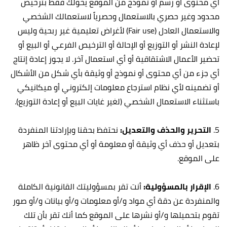
أي محتوى أو رسم أو نموذج من الموقع يخولك فقط بترخيص
محدود وغير حصري بالاستعمال وحصرياً لاستعمالك الشخصي
والاستعمال العادل (Fair use) لأغراض تعليمية غير ربحية وليس
لإعادة النشر أو التوزيع أو الإحالة أو الترخيص الفرعي أو البيع أو
تحضير الأعمال الاشتقاقية أو أي استعمال آخر. لا يجوز إعادة إنتاج
أي جزء من أي محتوى أو نموذج أو وثيقة بأي شكل من الأشكال
أو تضمينه لأي نظام استرجاع معلومات إلكتروني أو ميكانيكي
باستثناء الاستعمال الشخصي (لغير غايات البيع أو إعادة التوزيع).
5.
التحرير والحذف والتعديل:
نحتفظ بحقنا وبإرادتنا المنفردة
بتعديل أو حذف أي وثيقة أو معلومة أو أي محتوى آخر ظاهر
على الموقع.
6.
الإقرار بالمسؤولية:
أنت تقر بمسؤوليتك القانونية الكاملة
والمنفردة عن دقة أي مواد و/أو معلومات و/أو بيانات و/أو صور
تقوم بتحميلها و/أو نشرها على الموقع كما أنك تقر بأن تلك