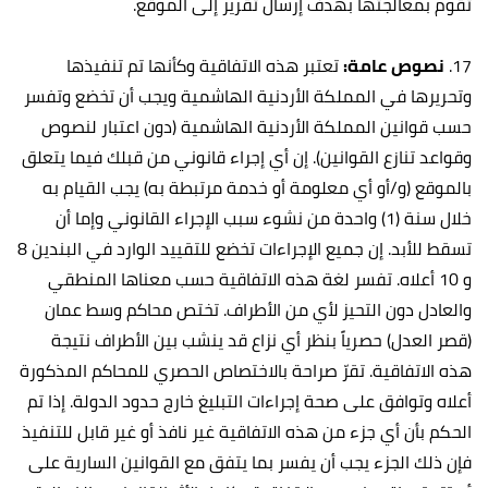
تقوم بمعالجتها بهدف إرسال تقرير إلى الموقع.
17.
نصوص عامة:
تعتبر هذه الاتفاقية وكأنها تم تنفيذها
وتحريرها في المملكة الأردنية الهاشمية ويجب أن تخضع وتفسر
حسب قوانين المملكة الأردنية الهاشمية (دون اعتبار لنصوص
وقواعد تنازع القوانين). إن أي إجراء قانوني من قبلك فيما يتعلق
بالموقع (و/أو أي معلومة أو خدمة مرتبطة به) يجب القيام به
خلال سنة (1) واحدة من نشوء سبب الإجراء القانوني وإما أن
تسقط للأبد. إن جميع الإجراءات تخضع للتقييد الوارد في البندين 8
و 10 أعلاه. تفسر لغة هذه الاتفاقية حسب معناها المنطقي
والعادل دون التحيز لأي من الأطراف. تختص محاكم وسط عمان
(قصر العدل) حصرياً بنظر أي نزاع قد ينشب بين الأطراف نتيجة
هذه الاتفاقية. تقرّ صراحة بالاختصاص الحصري للمحاكم المذكورة
أعلاه وتوافق على صحة إجراءات التبليغ خارج حدود الدولة. إذا تم
الحكم بأن أي جزء من هذه الاتفاقية غير نافذ أو غير قابل للتنفيذ
فإن ذلك الجزء يجب أن يفسر بما يتفق مع القوانين السارية على