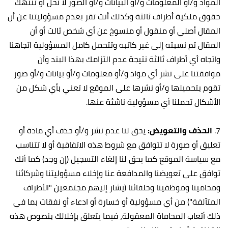
المواد و/أو المعلومات و/أو البيانات و/أو الصور لا تخل أو تنتهك
حقوق ملكية أطراف ثالثة وكذلك أنت تقر بعدم مسؤوليتنا عن أن
المقال أصلي أو منقول أو منسوخ عن أي شخص ثالث أو أن
المقال تم نسبته إلى غير كاتبه وتتحمل كامل المسؤولية اتجاهنا
واتجاه أي أطراف ثالثة نتيجة عدم التزامك بهذا البند وأن
موافقتنا على نشر أي مواد و/أو معلومات و/أو بيانات و/أو صور
تقوم بتحميلها و/أو نشرها على الموقع لا تعني بأي شكل من
الأشكال تحملنا أي مسؤولية ناشئة عنها.
7.
الحذف والتعويض:
يحق لنا عدم نشر و/أو حذف أي مادة أو
تعليق أو صورة لا تتوافق مع شروط هذه الاتفاقية أو لا تتناسب
مع سياسة الموقع كما يحق لنا إلغاء التسجيل (إن وجد) كما أنك
توافق على تعويضنا والمدافعة عنا وإخلاء مسؤوليتنا وشركائنا
ومحامينا وموظفينا وحلفائنا (يشار إليهم مجتمعين "الأطراف
المتآلفة") من أي مسؤولية أو خسارة أو ادعاء أو نفقات بما في
ذلك أتعاب المحاماة المعقولة، فيما يتعلق بإخلالك بنصوص هذه