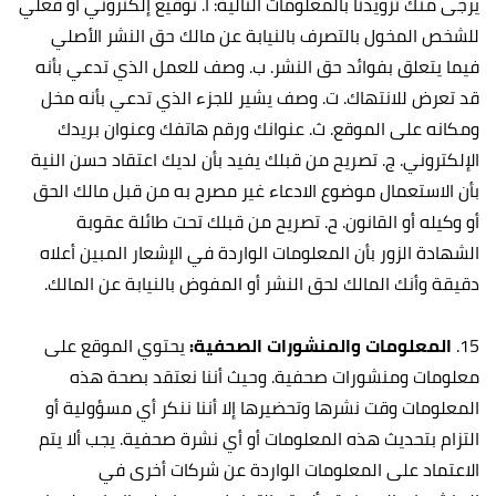
يرجى منك تزويدنا بالمعلومات التالية: أ‌. توقيع إلكتروني أو فعلي
للشخص المخول بالتصرف بالنيابة عن مالك حق النشر الأصلي
فيما يتعلق بفوائد حق النشر. ب‌. وصف للعمل الذي تدعي بأنه
قد تعرض للانتهاك. ت‌. وصف يشير للجزء الذي تدعي بأنه مخل
ومكانه على الموقع. ث‌. عنوانك ورقم هاتفك وعنوان بريدك
الإلكتروني. ج‌. تصريح من قبلك يفيد بأن لديك اعتقاد حسن النية
بأن الاستعمال موضوع الادعاء غير مصرح به من قبل مالك الحق
أو وكيله أو القانون. ح‌. تصريح من قبلك تحت طائلة عقوبة
الشهادة الزور بأن المعلومات الواردة في الإشعار المبين أعلاه
دقيقة وأنك المالك لحق النشر أو المفوض بالنيابة عن المالك.
15.
المعلومات والمنشورات الصحفية:
يحتوي الموقع على
معلومات ومنشورات صحفية. وحيث أننا نعتقد بصحة هذه
المعلومات وقت نشرها وتحضيرها إلا أننا ننكر أي مسؤولية أو
التزام بتحديث هذه المعلومات أو أي نشرة صحفية. يجب ألا يتم
الاعتماد على المعلومات الواردة عن شركات أخرى في